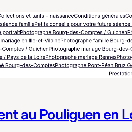
ollections et tarifs – naissance
Conditions générales
Co
 séance famille
Petits conseils pour votre future séance
 portrait
Photographe Bourg-des-Comptes / Guichen
P
ariage en Ille-et-Vilaine
Photographe famille Bourg-d
-Comptes / Guichen
Photographe mariage Bourg-des-
 / Pays de la Loire
Photographe mariage Rennes
Photog
bé Bourg-des-Comptes
Photographe Pont-Péan Bruz 
Prestatio
t au Pouliguen en Lo