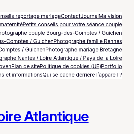
nseils reportage mariage
Contact
Journal
Ma vision
 maternité
Petits conseils pour votre séance couple
hotographe couple Bourg-des-Comptes / Guichen
es-Comptes / Guichen
Photographe famille Rennes
Comptes / Guichen
Photographe mariage Bretagne
raphe Nantes / Loire Atlantique / Pays de la Loire
Goven
Plan de site
Politique de cookies (UE)
Portfolio
ns et informations
Qui se cache derrière l’appareil ?
ire Atlantique