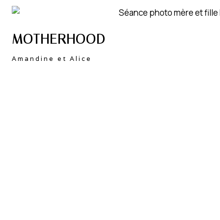
MOTHERHOOD
Amandine et Alice
“Nous gardons un excellent souvenir de cette
séance mère/fille. Alexandra a su nous mettre à
l’aise dès la première seconde, elle a réussi à nous
faire oublier son objectif pour que ce moment soit
magique…le résultat est juste top…”
FAMILLE
Gwendoline, Grégoire et Léonie