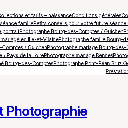
ollections et tarifs – naissance
Conditions générales
Co
 séance famille
Petits conseils pour votre future séance
 portrait
Photographe Bourg-des-Comptes / Guichen
P
ariage en Ille-et-Vilaine
Photographe famille Bourg-d
-Comptes / Guichen
Photographe mariage Bourg-des-
 / Pays de la Loire
Photographe mariage Rennes
Photog
bé Bourg-des-Comptes
Photographe Pont-Péan Bruz 
Prestatio
t Photographie