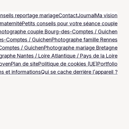
nseils reportage mariage
Contact
Journal
Ma vision
 maternité
Petits conseils pour votre séance couple
hotographe couple Bourg-des-Comptes / Guichen
es-Comptes / Guichen
Photographe famille Rennes
Comptes / Guichen
Photographe mariage Bretagne
raphe Nantes / Loire Atlantique / Pays de la Loire
Goven
Plan de site
Politique de cookies (UE)
Portfolio
ns et informations
Qui se cache derrière l’appareil ?