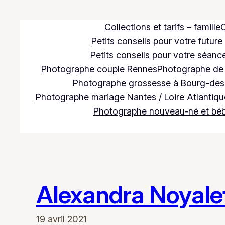
Aller
au
Collections et tarifs – famille
C
contenu
Petits conseils pour votre future
Petits conseils pour votre séance
Photographe couple Rennes
Photographe de m
Photographe grossesse à Bourg-des
Photographe mariage Nantes / Loire Atlantique
Photographe nouveau-né et bé
Alexandra Noyale
19 avril 2021