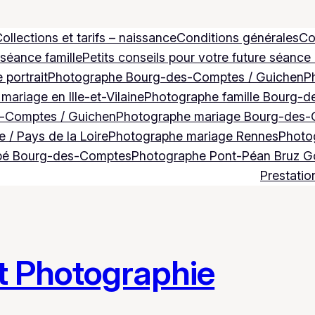
ollections et tarifs – naissance
Conditions générales
Co
 séance famille
Petits conseils pour votre future séance
 portrait
Photographe Bourg-des-Comptes / Guichen
P
ariage en Ille-et-Vilaine
Photographe famille Bourg-d
-Comptes / Guichen
Photographe mariage Bourg-des-
 / Pays de la Loire
Photographe mariage Rennes
Photog
bé Bourg-des-Comptes
Photographe Pont-Péan Bruz 
Prestatio
t Photographie