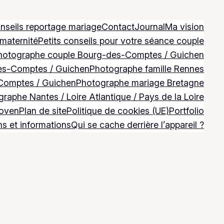
nseils reportage mariage
Contact
Journal
Ma vision
 maternité
Petits conseils pour votre séance couple
hotographe couple Bourg-des-Comptes / Guichen
es-Comptes / Guichen
Photographe famille Rennes
Comptes / Guichen
Photographe mariage Bretagne
raphe Nantes / Loire Atlantique / Pays de la Loire
Goven
Plan de site
Politique de cookies (UE)
Portfolio
ns et informations
Qui se cache derrière l’appareil ?