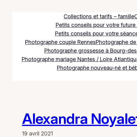
Aller
au
Collections et tarifs – famille
C
contenu
Petits conseils pour votre future
Petits conseils pour votre séance
Photographe couple Rennes
Photographe de m
Photographe grossesse à Bourg-des
Photographe mariage Nantes / Loire Atlantique
Photographe nouveau-né et bé
Alexandra Noyale
19 avril 2021