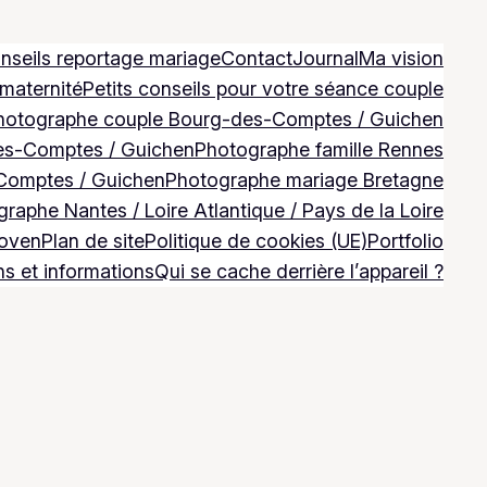
nseils reportage mariage
Contact
Journal
Ma vision
 maternité
Petits conseils pour votre séance couple
hotographe couple Bourg-des-Comptes / Guichen
es-Comptes / Guichen
Photographe famille Rennes
Comptes / Guichen
Photographe mariage Bretagne
raphe Nantes / Loire Atlantique / Pays de la Loire
Goven
Plan de site
Politique de cookies (UE)
Portfolio
ns et informations
Qui se cache derrière l’appareil ?