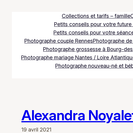
Aller
au
Collections et tarifs – famille
C
contenu
Petits conseils pour votre future
Petits conseils pour votre séance
Photographe couple Rennes
Photographe de m
Photographe grossesse à Bourg-des
Photographe mariage Nantes / Loire Atlantique
Photographe nouveau-né et bé
Alexandra Noyale
19 avril 2021