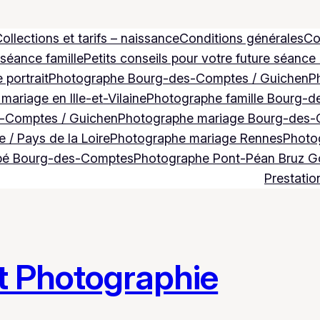
ollections et tarifs – naissance
Conditions générales
Co
 séance famille
Petits conseils pour votre future séance
 portrait
Photographe Bourg-des-Comptes / Guichen
P
ariage en Ille-et-Vilaine
Photographe famille Bourg-d
-Comptes / Guichen
Photographe mariage Bourg-des-
 / Pays de la Loire
Photographe mariage Rennes
Photog
bé Bourg-des-Comptes
Photographe Pont-Péan Bruz 
Prestatio
t Photographie