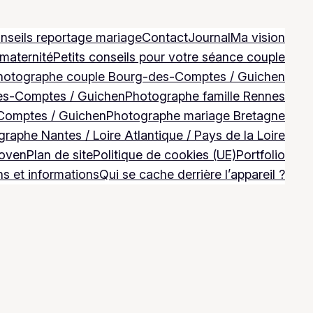
nseils reportage mariage
Contact
Journal
Ma vision
 maternité
Petits conseils pour votre séance couple
hotographe couple Bourg-des-Comptes / Guichen
es-Comptes / Guichen
Photographe famille Rennes
Comptes / Guichen
Photographe mariage Bretagne
raphe Nantes / Loire Atlantique / Pays de la Loire
Goven
Plan de site
Politique de cookies (UE)
Portfolio
ns et informations
Qui se cache derrière l’appareil ?