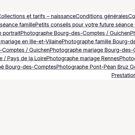
ollections et tarifs – naissance
Conditions générales
Co
 séance famille
Petits conseils pour votre future séance
 portrait
Photographe Bourg-des-Comptes / Guichen
P
ariage en Ille-et-Vilaine
Photographe famille Bourg-d
-Comptes / Guichen
Photographe mariage Bourg-des-
 / Pays de la Loire
Photographe mariage Rennes
Photog
bé Bourg-des-Comptes
Photographe Pont-Péan Bruz 
Prestatio