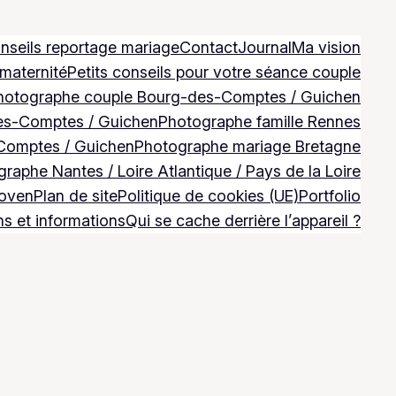
nseils reportage mariage
Contact
Journal
Ma vision
 maternité
Petits conseils pour votre séance couple
hotographe couple Bourg-des-Comptes / Guichen
es-Comptes / Guichen
Photographe famille Rennes
Comptes / Guichen
Photographe mariage Bretagne
raphe Nantes / Loire Atlantique / Pays de la Loire
Goven
Plan de site
Politique de cookies (UE)
Portfolio
ns et informations
Qui se cache derrière l’appareil ?