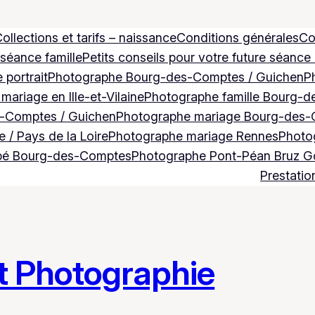
ollections et tarifs – naissance
Conditions générales
Co
 séance famille
Petits conseils pour votre future séance
 portrait
Photographe Bourg-des-Comptes / Guichen
P
ariage en Ille-et-Vilaine
Photographe famille Bourg-d
-Comptes / Guichen
Photographe mariage Bourg-des-
 / Pays de la Loire
Photographe mariage Rennes
Photog
bé Bourg-des-Comptes
Photographe Pont-Péan Bruz 
Prestatio
t Photographie