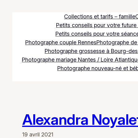
Aller
au
Collections et tarifs – famille
C
contenu
Petits conseils pour votre future
Petits conseils pour votre séance
Photographe couple Rennes
Photographe de m
Photographe grossesse à Bourg-des
Photographe mariage Nantes / Loire Atlantique
Photographe nouveau-né et bé
Alexandra Noyale
19 avril 2021