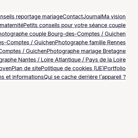
nseils reportage mariage
Contact
Journal
Ma vision
 maternité
Petits conseils pour votre séance couple
hotographe couple Bourg-des-Comptes / Guichen
es-Comptes / Guichen
Photographe famille Rennes
Comptes / Guichen
Photographe mariage Bretagne
raphe Nantes / Loire Atlantique / Pays de la Loire
Goven
Plan de site
Politique de cookies (UE)
Portfolio
ns et informations
Qui se cache derrière l’appareil ?