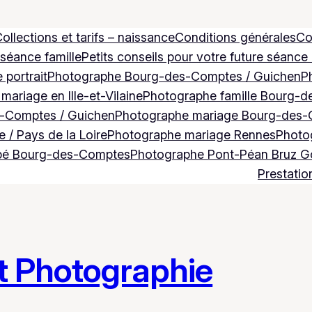
ollections et tarifs – naissance
Conditions générales
Co
 séance famille
Petits conseils pour votre future séance
 portrait
Photographe Bourg-des-Comptes / Guichen
P
ariage en Ille-et-Vilaine
Photographe famille Bourg-d
-Comptes / Guichen
Photographe mariage Bourg-des-
 / Pays de la Loire
Photographe mariage Rennes
Photog
bé Bourg-des-Comptes
Photographe Pont-Péan Bruz 
Prestatio
t Photographie